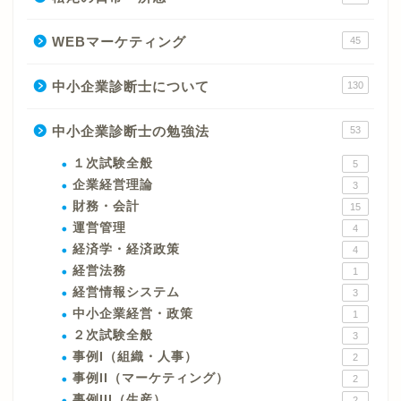
WEBマーケティング
45
中小企業診断士について
130
中小企業診断士の勉強法
53
１次試験全般
5
企業経営理論
3
財務・会計
15
運営管理
4
経済学・経済政策
4
経営法務
1
経営情報システム
3
中小企業経営・政策
1
２次試験全般
3
事例I（組織・人事）
2
事例II（マーケティング）
2
事例III（生産）
2