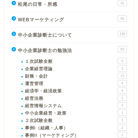
31
松尾の日常・所感
45
WEBマーケティング
130
中小企業診断士について
53
中小企業診断士の勉強法
１次試験全般
5
企業経営理論
3
財務・会計
15
運営管理
4
経済学・経済政策
4
経営法務
1
経営情報システム
3
中小企業経営・政策
1
２次試験全般
3
事例I（組織・人事）
2
事例II（マーケティング）
2