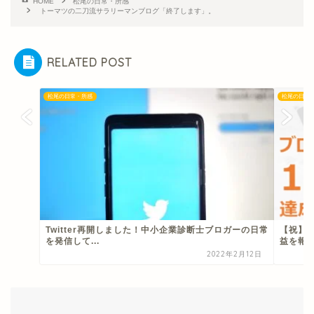
HOME
松尾の日常・所感
トーマツの二刀流サラリーマンブログ「終了します」。
RELATED POST
松尾の日常・所感
松尾の日常
Twitter再開しました！中小企業診断士ブロガーの日常
【祝】
を発信して...
益を報
2022年2月12日