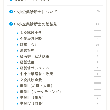
中小企業診断士について
130
中小企業診断士の勉強法
53
１次試験全般
5
企業経営理論
3
財務・会計
15
運営管理
4
経済学・経済政策
4
経営法務
1
経営情報システム
3
中小企業経営・政策
1
２次試験全般
3
事例I（組織・人事）
2
事例II（マーケティング）
2
事例III（生産）
2
事例IV（財務）
7