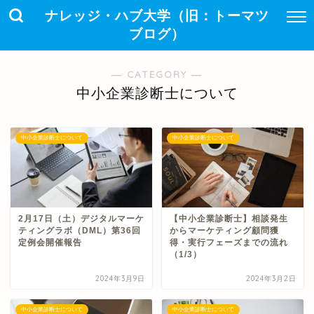
ナレッジ・ハブ大学（旧：トーマツ
ブログ）
― CATEGORY ―
中小企業診断士について
中小企業診断士について
中小企業診断士について
2月17日（土）デジタルマーケ
【中小企業診断士】相談発生
ティングラボ（DML）第36回
からマーケティング顧問獲
定例会開催報告
得・実行フェーズまでの流れ
（1/3）
2024年3月9日
2024年3月2日
中小企業診断士について
中小企業診断士について