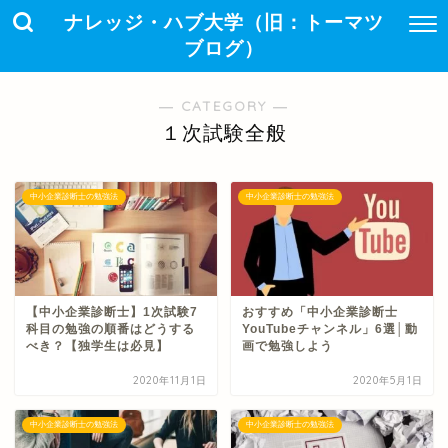
ナレッジ・ハブ大学（旧：トーマツ
ブログ）
― CATEGORY ―
１次試験全般
中小企業診断士の勉強法
中小企業診断士の勉強法
【中小企業診断士】1次試験7
おすすめ「中小企業診断士
科目の勉強の順番はどうする
YouTubeチャンネル」6選│動
べき？【独学生は必見】
画で勉強しよう
2020年11月1日
2020年5月1日
中小企業診断士の勉強法
中小企業診断士の勉強法