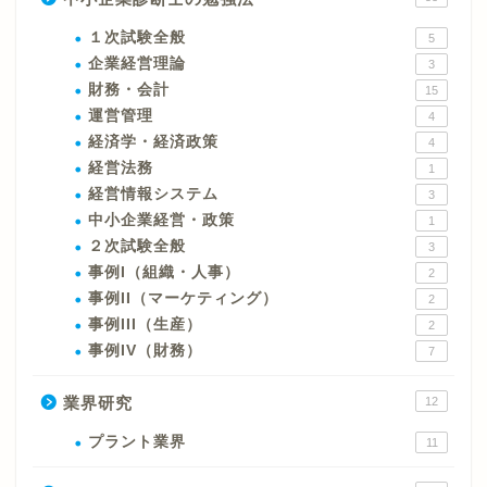
１次試験全般
5
企業経営理論
3
財務・会計
15
運営管理
4
経済学・経済政策
4
経営法務
1
経営情報システム
3
中小企業経営・政策
1
２次試験全般
3
事例I（組織・人事）
2
事例II（マーケティング）
2
事例III（生産）
2
事例IV（財務）
7
業界研究
12
プラント業界
11