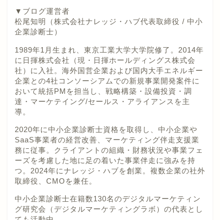
▼ブログ運営者
松尾知明（株式会社ナレッジ・ハブ代表取締役 / 中小
企業診断士）
1989年1月生まれ、東京工業大学大学院修了。2014年
に日揮株式会社（現・日揮ホールディングス株式会
社）に入社。海外国営企業および国内大手エネルギー
企業との4社コンソーシアムでの新規事業開発案件に
おいて統括PMを担当し、戦略構築・設備投資・調
達・マーケテイング/セールス・アライアンスを主
導。
2020年に中小企業診断士資格を取得し、中小企業や
SaaS事業者の経営改善、マーケティング伴走支援業
務に従事。クライアントの組織・財務状況や事業フェ
ーズを考慮した地に足の着いた事業伴走に強みを持
つ。2024年にナレッジ・ハブを創業。複数企業の社外
取締役、CMOを兼任。
中小企業診断士在籍数130名のデジタルマーケティン
グ研究会（デジタルマーケティングラボ）の代表とし
ても活動中。