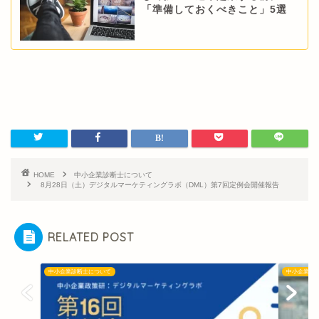
「準備しておくべきこと」5選
HOME
中小企業診断士について
8月28日（土）デジタルマーケティングラボ（DML）第7回定例会開催報告
RELATED POST
中小企業診断士について
中小企業診