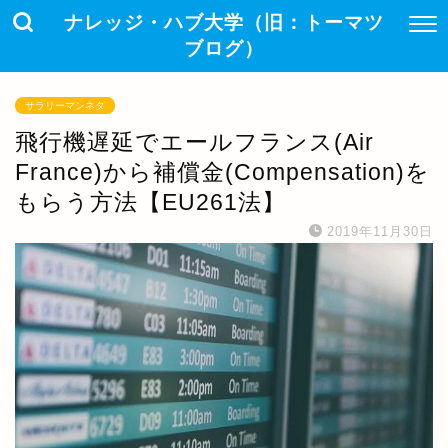
ナレッジ・ハブ大学（旧：トーマツ
ブログ）
サラリーマンネタ
飛行機遅延でエールフランス(Air
France)から補償金(Compensation)を
もらう方法【EU261法】
2019年11月30日