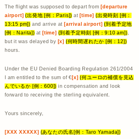
The flight was supposed to depart from
[departure
airport]
(出発地 [例：Paris])
at
[time]
(出発時刻 [例：
13:15 pm])
and arrive at
[arrival airport]
(到着予定地
[例：Narita])
at
[time]
(到着予定時刻 [例：9:10 am])
,
but it was delayed by
[x]
(何時間遅れたか [例：12])
hours.
Under the EU Denied Boarding Regulation 261/2004
I am entitled to the sum of €
[x]
(何ユーロの補償を見込
んでいるか [例：600])
in compensation and look
forward to receiving the sterling equivalent.
Yours sincerely,
[XXX XXXXX]
(あなたの氏名[例：Taro Yamada])