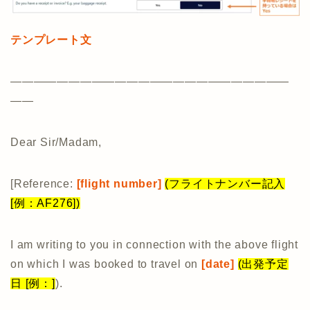
テンプレート文
————————————————————————
——
Dear Sir/Madam,
[Reference:
[flight number]
(フライトナンバー記入
[例：AF276])
I am writing to you in connection with the above flight
on which I was booked to travel on
[date]
(出発予定
日 [例：]
).