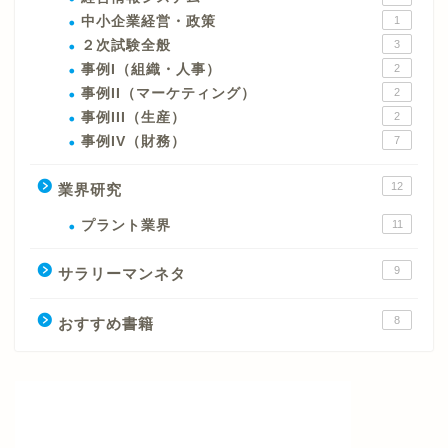
中小企業経営・政策
1
２次試験全般
3
事例I（組織・人事）
2
事例II（マーケティング）
2
事例III（生産）
2
事例IV（財務）
7
12
業界研究
プラント業界
11
9
サラリーマンネタ
8
おすすめ書籍