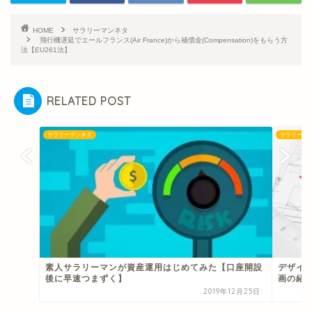
HOME
サラリーマンネタ
飛行機遅延でエールフランス(Air France)から補償金(Compensation)をもらう方
法【EU261法】
RELATED POST
サラリーマンネタ
サラリーマ
素人サラリーマンが資産運用はじめてみた【口座開設
デザイ
後に早速つまずく】
画の紹
2019年12月25日