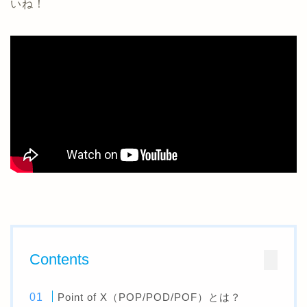
いね！
Contents
Point of X（POP/POD/POF）とは？