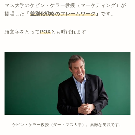
マス大学のケビン・ケラー教授（マーケティング）が
提唱した
「
差別化戦略のフレームワーク
」
です。
頭文字をとって
POX
とも呼ばれます。
ケビン・ケラー教授（ダートマス大学）。素敵な笑顔です。