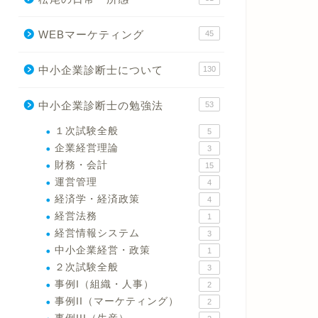
WEBマーケティング
45
中小企業診断士について
130
中小企業診断士の勉強法
53
１次試験全般
5
企業経営理論
3
財務・会計
15
運営管理
4
経済学・経済政策
4
経営法務
1
経営情報システム
3
中小企業経営・政策
1
２次試験全般
3
事例I（組織・人事）
2
事例II（マーケティング）
2