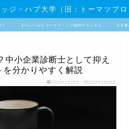
レッジ・ハブ大学（旧：トーマツブロ
誰？
【YouTube】マーケティング顧問チャンネル
お仕事
？中小企業診断士として抑え
トを分かりやすく解説
2022年1月15日
/
2022年1月15日