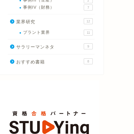
事例III（生産）
2
事例IV（財務）
7
業界研究
12
プラント業界
11
サラリーマンネタ
9
おすすめ書籍
8