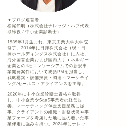
▼ブログ運営者
松尾知明（株式会社ナレッジ・ハブ代表
取締役 / 中小企業診断士）
1989年1月生まれ、東京工業大学大学院
修了。2014年に日揮株式会社（現・日
揮ホールディングス株式会社）に入社。
海外国営企業および国内大手エネルギー
企業との4社コンソーシアムでの新規事
業開発案件において統括PMを担当し、
戦略構築・設備投資・調達・マーケテイ
ング/セールス・アライアンスを主導。
2020年に中小企業診断士資格を取得
し、中小企業やSaaS事業者の経営改
善、マーケティング伴走支援業務に従
事。クライアントの組織・財務状況や事
業フェーズを考慮した地に足の着いた事
業伴走に強みを持つ。2024年にナレッ