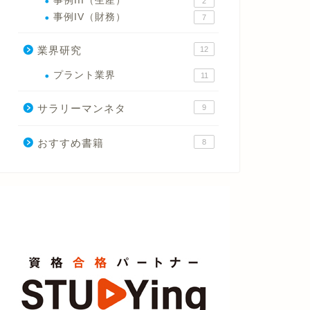
事例III（生産）
2
事例IV（財務）
7
業界研究
12
プラント業界
11
サラリーマンネタ
9
おすすめ書籍
8