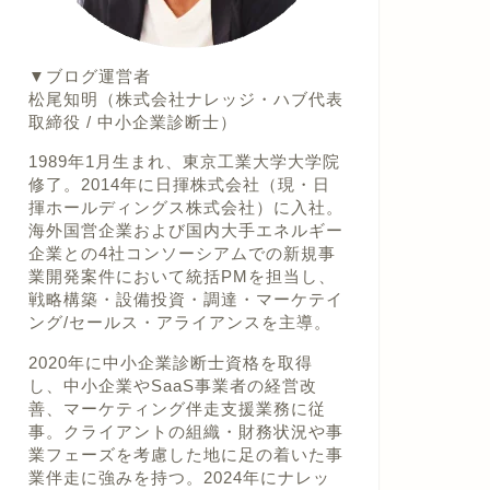
▼ブログ運営者
松尾知明（株式会社ナレッジ・ハブ代表
取締役 / 中小企業診断士）
1989年1月生まれ、東京工業大学大学院
修了。2014年に日揮株式会社（現・日
揮ホールディングス株式会社）に入社。
海外国営企業および国内大手エネルギー
企業との4社コンソーシアムでの新規事
業開発案件において統括PMを担当し、
戦略構築・設備投資・調達・マーケテイ
ング/セールス・アライアンスを主導。
2020年に中小企業診断士資格を取得
し、中小企業やSaaS事業者の経営改
善、マーケティング伴走支援業務に従
事。クライアントの組織・財務状況や事
業フェーズを考慮した地に足の着いた事
業伴走に強みを持つ。2024年にナレッ