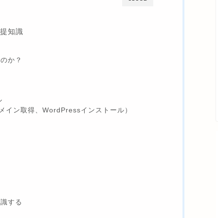
前提知識
なのか？
ル
イン取得、WordPressインストール）
意識する