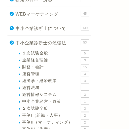
WEBマーケティング
45
中小企業診断士について
130
中小企業診断士の勉強法
53
１次試験全般
5
企業経営理論
3
財務・会計
15
運営管理
4
経済学・経済政策
4
経営法務
1
経営情報システム
3
中小企業経営・政策
1
２次試験全般
3
事例I（組織・人事）
2
事例II（マーケティング）
2