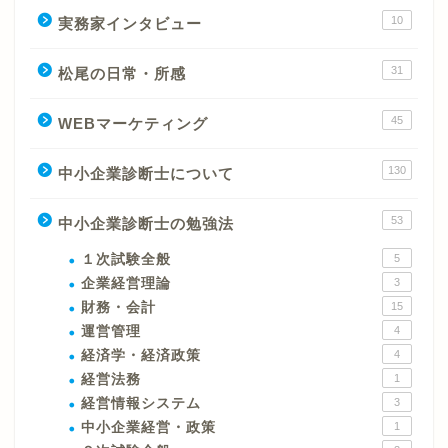
10
実務家インタビュー
31
松尾の日常・所感
45
WEBマーケティング
130
中小企業診断士について
53
中小企業診断士の勉強法
１次試験全般
5
企業経営理論
3
財務・会計
15
運営管理
4
経済学・経済政策
4
経営法務
1
経営情報システム
3
中小企業経営・政策
1