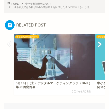
HOME
中小企業診断士について
理系社員である私が中小企業診断士を目指した３つの理由【きっかけ】
RELATED POST
中小企業診断士について
中小企業診
5月18日（土）デジタルマーケティングラボ（DML）
中小企
第39回定例会...
関係な
2024年6月29日