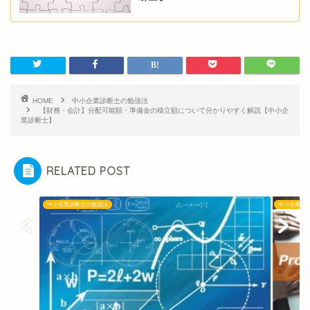
HOME
中小企業診断士の勉強法
【財務・会計】分配可能額・準備金の積立額について分かりやすく解説【中小企
業診断士】
RELATED POST
中小企業診断士の勉強法
中小企業診