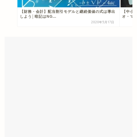
【財務・会計】配当割引モデルと継続価値の式は導出
【中小
しよう│暗記はNG...
オ・マネ
2020年5月17日