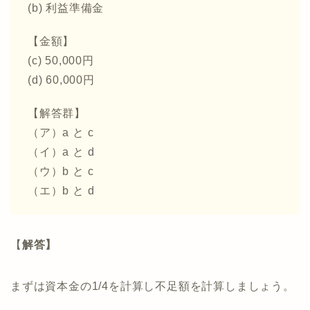
(b) 利益準備金
【金額】
(c) 50,000円
(d) 60,000円
【解答群】
（ア）a と c
（イ）a と d
（ウ）b と c
（エ）b と d
【
解答】
まずは資本金の1/4を計算し不足額を計算しましょう。