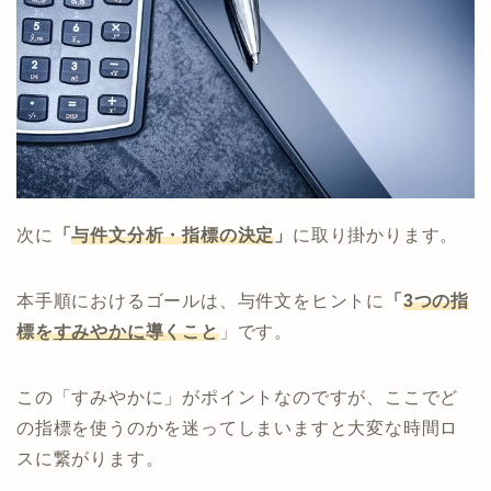
次に
「
与件文分析・指標の決定
」
に取り掛かります。
本手順におけるゴールは、与件文をヒントに
「
3つの指
標を
すみやかに
導くこと
」です。
この「すみやかに」がポイントなのですが、ここでど
の指標を使うのかを迷ってしまいますと大変な時間ロ
スに繋がります。